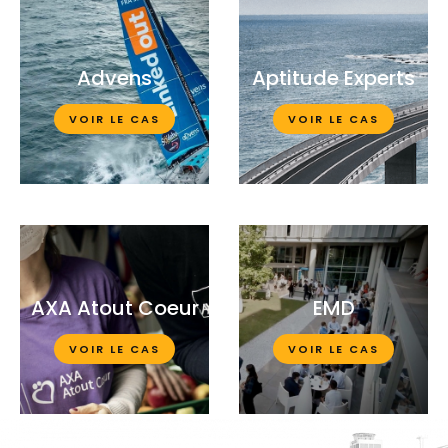
Advens
Aptitude Experts
VOIR LE CAS
VOIR LE CAS
AXA Atout Coeur
EMD
VOIR LE CAS
VOIR LE CAS