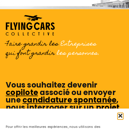
Faire grandir les
Entreprises
qui font grandir
les personnes.
Vous souhaitez devenir
copilote
associé ou envoyer
une
candidature spontanée
,
nous interroger sur un
projet
,
ou encore nous suivre
sur
linkedin
?
Pour offrir les meilleures expériences, nous utilisons des