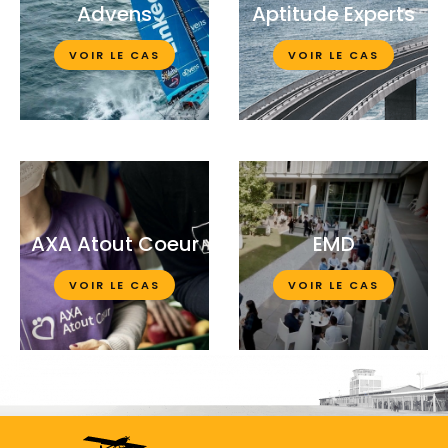
Advens
Aptitude Experts
VOIR LE CAS
VOIR LE CAS
AXA Atout Coeur
EMD
VOIR LE CAS
VOIR LE CAS