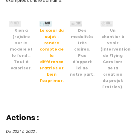
exemples dans le domaine.
Rien à
Le cœur du
Des
Un
(re)dire
sujet :
modalités
chantier à
sur le
rendre
très
venir
modèle et
compte de
claires.
(intervention
le fond…
la
Pas
de Flying
Tout à
différence
d’apport
Cars lors
valoriser.
Fratries et
ici de
de la
bien
notre part.
création
l’exprimer.
du projet
Fratries).
Actions :
De 2021 à 2022 :