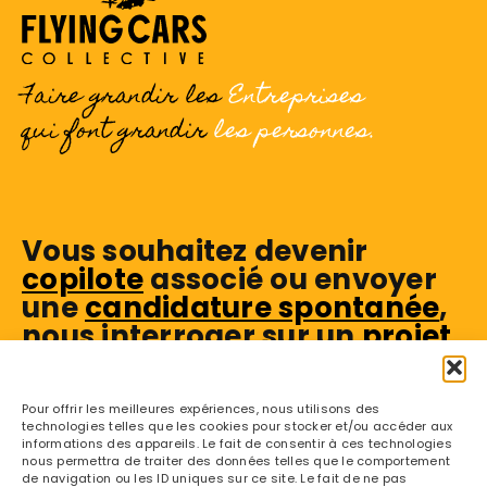
Faire grandir les
Entreprises
qui font grandir
les personnes.
Vous souhaitez devenir
copilote
associé ou envoyer
une
candidature spontanée
,
nous interroger sur un
projet
,
ou encore nous suivre
sur
linkedin
?
Pour offrir les meilleures expériences, nous utilisons des
Facile.
technologies telles que les cookies pour stocker et/ou accéder aux
informations des appareils. Le fait de consentir à ces technologies
nous permettra de traiter des données telles que le comportement
de navigation ou les ID uniques sur ce site. Le fait de ne pas